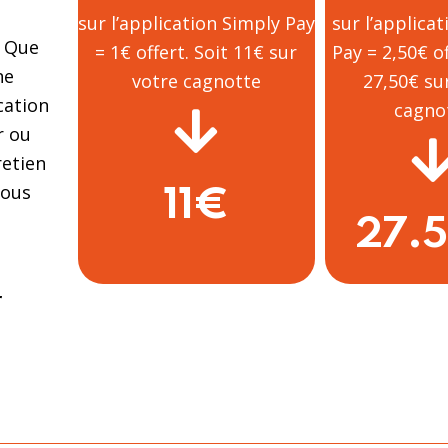
sur l’application Simply Pay
sur l’applica
. Que
= 1€ offert. Soit 11€ sur
Pay = 2,50€ of
ne
votre cagnotte
27,50€ su
cation
cagno
r ou
retien
nous
11€
27.
r