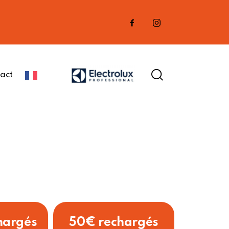
act
hargés
50€ rechargés