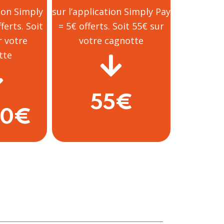
tion Simply
sur l’application Simply Pay
ferts. Soit
= 5€ offerts. Soit 55€ sur
r votre
votre cagnotte
tte
55€
50€