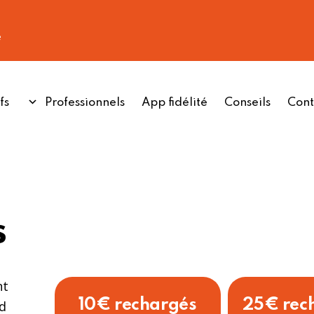
e
fs
Professionnels
App fidélité
Conseils
Cont
s
nt
10€ rechargés
25€ rec
nd