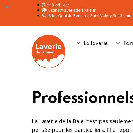
6h à 22h 7j/7
justine@laveriedelabaie.fr
13 bis Quai du Romerel, Saint Valery Sur Somm
La laverie
Tari
Professionnel
La Laverie de la Baie n’est pas seuleme
pensée pour les particuliers. Elle répo