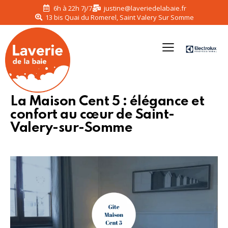
6h à 22h 7j/7
justine@laveriedelabaie.fr
13 bis Quai du Romerel, Saint Valery Sur Somme
La Maison Cent 5 : élégance et
confort au cœur de Saint-
Valery-sur-Somme