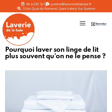
6h à 22h 7j/7
justine@laveriedelabaie.fr
13 bis Quai du Romerel, Saint Valery Sur Somme
Pourquoi laver son linge de lit
plus souvent qu’on ne le pense ?