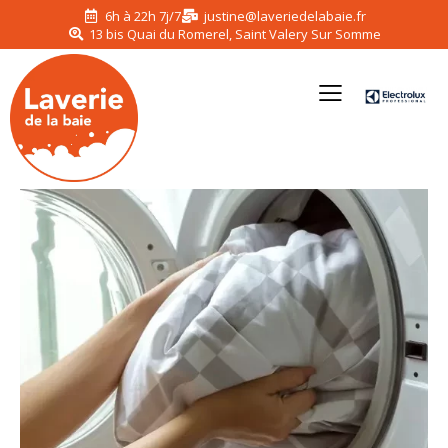
6h à 22h 7j/7
justine@laveriedelabaie.fr
13 bis Quai du Romerel, Saint Valery Sur Somme