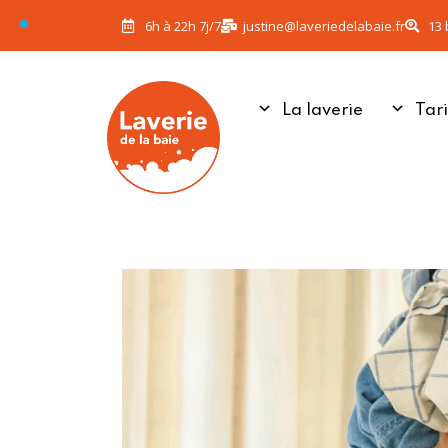
6h à 22h 7j/7
justine@laveriedelabaie.fr
13 
La laverie
Tari