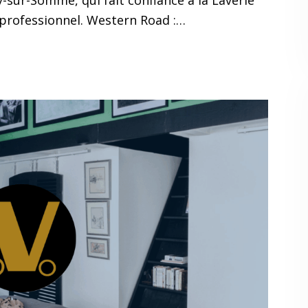
sur-Somme, qui fait confiance à la Laverie
e professionnel. Western Road :…