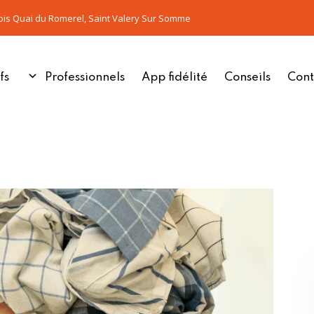
bis Quai du Romerel, Saint Valery Sur Somme
fs
Professionnels
App fidélité
Conseils
Cont